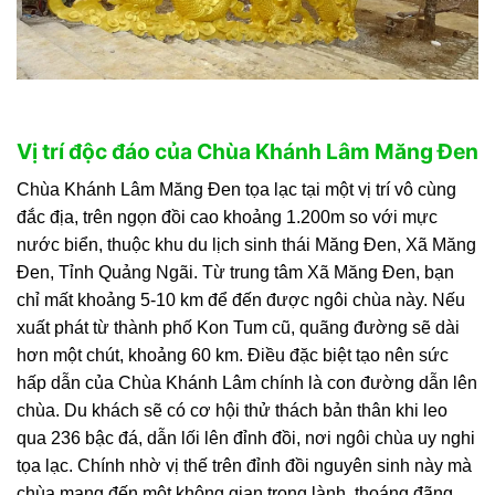
Vị trí độc đáo của Chùa Khánh Lâm Măng Đen
Chùa Khánh Lâm Măng Đen tọa lạc tại một vị trí vô cùng
đắc địa, trên ngọn đồi cao khoảng 1.200m so với mực
nước biển, thuộc khu du lịch sinh thái Măng Đen, Xã Măng
Đen, Tỉnh Quảng Ngãi. Từ trung tâm Xã Măng Đen, bạn
chỉ mất khoảng 5-10 km để đến được ngôi chùa này. Nếu
xuất phát từ thành phố Kon Tum cũ, quãng đường sẽ dài
hơn một chút, khoảng 60 km. Điều đặc biệt tạo nên sức
hấp dẫn của Chùa Khánh Lâm chính là con đường dẫn lên
chùa. Du khách sẽ có cơ hội thử thách bản thân khi leo
qua 236 bậc đá, dẫn lối lên đỉnh đồi, nơi ngôi chùa uy nghi
tọa lạc. Chính nhờ vị thế trên đỉnh đồi nguyên sinh này mà
chùa mang đến một không gian trong lành, thoáng đãng,