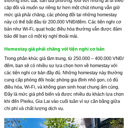
thưởng thức đặc sản địa phương. Đối với những ai đi theo
cặp đôi và muốn sự riêng tư hơn một chút nhưng vẫn giữ
mức giá phải chăng, các phòng đôi tại những homestay
này có thể bắt đầu từ 200.000 VNĐ/đêm. Các tiện nghi cơ
bản như Wi-Fi, quạt hoặc điều hòa thường vẫn được đảm
bảo để bạn có một kỳ nghỉ thoải mái.
Homestay giá phải chăng với tiện nghi cơ bản
Trong phân khúc giá tầm trung, từ 250.000 – 400.000 VNĐ/
đêm, bạn sẽ có nhiều sự lựa chọn hơn về homestay với
các tiện nghi cơ bản đầy đủ. Những homestay này thường
cung cấp phòng đôi hoặc phòng gia đình nhỏ gọn, có đủ
điều hòa, Wi-Fi, và không gian sinh hoạt chung ấm cúng.
Đây là mức giá phổ biến và được nhiều du khách lựa chọn
khi đến Pleiku, Gia Lai vào cuối tuần vì sự cân bằng giữa
chi phí và chất lượng dịch vụ.