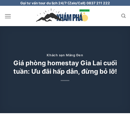
Chuyển
Gọi tư vấn tour du lịch 24/7:
(Zalo/Call) 0837 211 222
đến
nội
dung
Khách sạn Măng Đen
Giá phòng homestay Gia Lai cuối
tuần: Ưu đãi hấp dẫn, đừng bỏ lỡ!