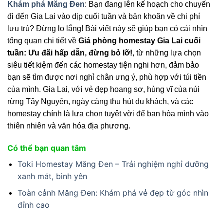
Khám phá Măng Đen
: Bạn đang lên kế hoạch cho chuyến
đi đến Gia Lai vào dịp cuối tuần và băn khoăn về chi phí
lưu trú? Đừng lo lắng! Bài viết này sẽ giúp bạn có cái nhìn
tổng quan chi tiết về
Giá phòng homestay Gia Lai cuối
tuần: Ưu đãi hấp dẫn, đừng bỏ lỡ!
, từ những lựa chọn
siêu tiết kiệm đến các homestay tiện nghi hơn, đảm bảo
bạn sẽ tìm được nơi nghỉ chân ưng ý, phù hợp với túi tiền
của mình. Gia Lai, với vẻ đẹp hoang sơ, hùng vĩ của núi
rừng Tây Nguyên, ngày càng thu hút du khách, và các
homestay chính là lựa chọn tuyệt vời để bạn hòa mình vào
thiên nhiên và văn hóa địa phương.
Có thể bạn quan tâm
Toki Homestay Măng Đen – Trải nghiệm nghỉ dưỡng
xanh mát, bình yên
Toàn cảnh Măng Đen: Khám phá vẻ đẹp từ góc nhìn
đỉnh cao