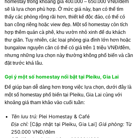
homestay trong khoảng giá 400.000 – 650.000 VNĐ/đêm
sẽ là lựa chọn phù hợp. Ở mức giá này, bạn có thể tìm
thấy các phòng rộng rãi hơn, thiết kế độc đáo, có thể có
ban công riêng hoặc view đẹp. Một số homestay còn tích
hợp thêm quán cà phê, khu vườn nhỏ xinh để du khách
thư giãn. Tuy nhiên, các loại phòng gia đình lớn hơn hoặc
bungalow nguyên căn có thể có giá trên 1 triệu VNĐ/đêm,
nhưng những lựa chọn này thường không phổ biến và cần
đặt trước khá lâu.
Gợi ý một số homestay nổi bật tại Pleiku, Gia Lai
Để giúp bạn dễ dàng hơn trong việc lựa chọn, dưới đây là
một số homestay phổ biến tại Pleiku, Gia Lai cùng với
khoảng giá tham khảo vào cuối tuần:
Tên lưu trú:
Plei Homestay & Café
Địa chỉ:
[Cập nhật tại Pleiku, Gia Lai]
Giá phòng:
Từ
250.000 VNĐ/đêm