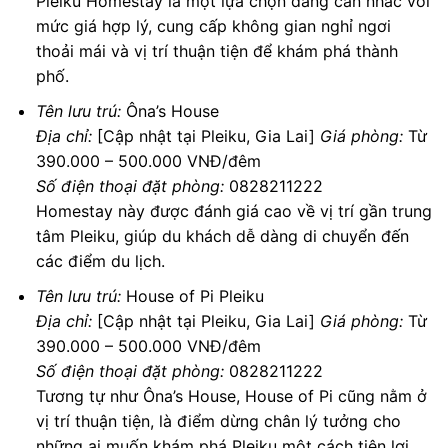
Pleiku Homestay là một lựa chọn đáng cân nhắc với
mức giá hợp lý, cung cấp không gian nghỉ ngơi
thoải mái và vị trí thuận tiện để khám phá thành
phố.
Tên lưu trú:
Ôna’s House
Địa chỉ:
[Cập nhật tại Pleiku, Gia Lai]
Giá phòng:
Từ
390.000 – 500.000 VNĐ/đêm
Số điện thoại đặt phòng:
0828211222
Homestay này được đánh giá cao về vị trí gần trung
tâm Pleiku, giúp du khách dễ dàng di chuyển đến
các điểm du lịch.
Tên lưu trú:
House of Pi Pleiku
Địa chỉ:
[Cập nhật tại Pleiku, Gia Lai]
Giá phòng:
Từ
390.000 – 500.000 VNĐ/đêm
Số điện thoại đặt phòng:
0828211222
Tương tự như Ôna’s House, House of Pi cũng nằm ở
vị trí thuận tiện, là điểm dừng chân lý tưởng cho
những ai muốn khám phá Pleiku một cách tiện lợi.