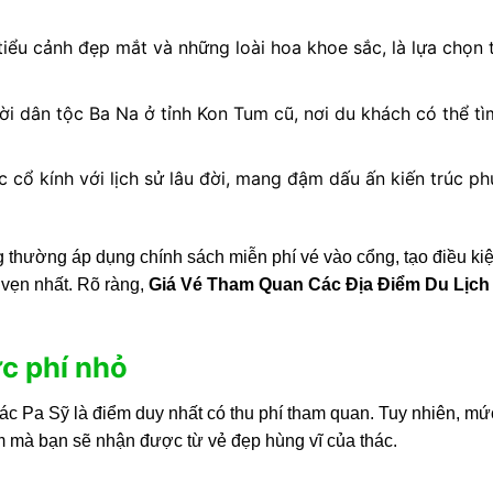
tiểu cảnh đẹp mắt và những loài hoa khoe sắc, là lựa chọn 
i dân tộc Ba Na ở tỉnh Kon Tum cũ, nơi du khách có thể tì
 cổ kính với lịch sử lâu đời, mang đậm dấu ấn kiến trúc p
g thường áp dụng chính sách miễn phí vé vào cổng, tạo điều ki
 vẹn nhất. Rõ ràng,
Giá Vé Tham Quan Các Địa Điểm Du Lịc
c phí nhỏ
hác Pa Sỹ là điểm duy nhất có thu phí tham quan. Tuy nhiên, mứ
m mà bạn sẽ nhận được từ vẻ đẹp hùng vĩ của thác.