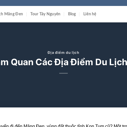
ịch Măng Đen
Tour Tây Nguyên
Blog
Liên hệ
Địa điểm du lịch
am Quan Các Địa Điểm Du Lịc
uyến đi đến Măng Đen, vùng đất thuộc tỉnh Kon Tum cũ? Một tr