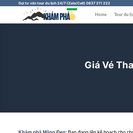
Chuyển
Gọi tư vấn tour du lịch 24/7:
(Zalo/Call) 0837 211 222
đến
Home
Tour du l
nội
dung
Giá Vé Th
Khám phá Măng Đen
: Bạn đang lên kế hoạch cho ch