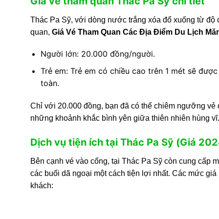
Giá vé tham quan Thác Pa Sỹ chi tiết
Thác Pa Sỹ, với dòng nước trắng xóa đổ xuống từ độ c
quan,
Giá Vé Tham Quan Các Địa Điểm Du Lịch Mă
Người lớn: 20.000 đồng/người.
Trẻ em: Trẻ em có chiều cao trên 1 mét sẽ được
toàn.
Chỉ với 20.000 đồng, bạn đã có thể chiêm ngưỡng vẻ đ
những khoảnh khắc bình yên giữa thiên nhiên hùng vĩ
Dịch vụ tiện ích tại Thác Pa Sỹ (Giá 2
Bên cạnh vé vào cổng, tại Thác Pa Sỹ còn cung cấp một
các buổi dã ngoại một cách tiện lợi nhất. Các mức gi
khách: