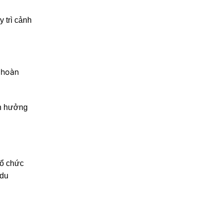
 trì cảnh
 hoàn
ận hưởng
tổ chức
 du