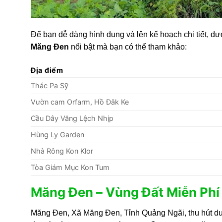
Để bạn dễ dàng hình dung và lên kế hoạch chi tiết, d
Măng Đen
nổi bật mà bạn có thể tham khảo:
Địa điểm
Thác Pa Sỹ
Vườn cam Orfarm, Hồ Đăk Ke
Cầu Dây Văng Lệch Nhịp
Hùng Ly Garden
Nhà Rông Kon Klor
Tòa Giám Mục Kon Tum
Măng Đen – Vùng Đất Miễn Phí
Măng Đen, Xã Măng Đen, Tỉnh Quảng Ngãi, thu hút du 