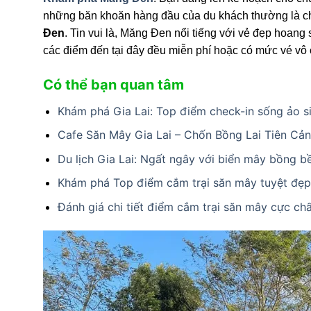
những băn khoăn hàng đầu của du khách thường là chi
Đen
. Tin vui là, Măng Đen nổi tiếng với vẻ đẹp hoang 
các điểm đến tại đây đều miễn phí hoặc có mức vé vô
Có thể bạn quan tâm
Khám phá Gia Lai: Top điểm check-in sống ảo s
Cafe Săn Mây Gia Lai – Chốn Bồng Lai Tiên Cả
Du lịch Gia Lai: Ngất ngây với biển mây bồng b
Khám phá Top điểm cắm trại săn mây tuyệt đẹp 
Đánh giá chi tiết điểm cắm trại săn mây cực chất