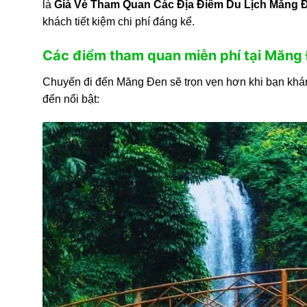
là
Giá Vé Tham Quan Các Địa Điểm Du Lịch Măng 
khách tiết kiệm chi phí đáng kể.
Các điểm tham quan miễn phí tại Măng
Chuyến đi đến Măng Đen sẽ trọn vẹn hơn khi bạn khám
đến nổi bật: