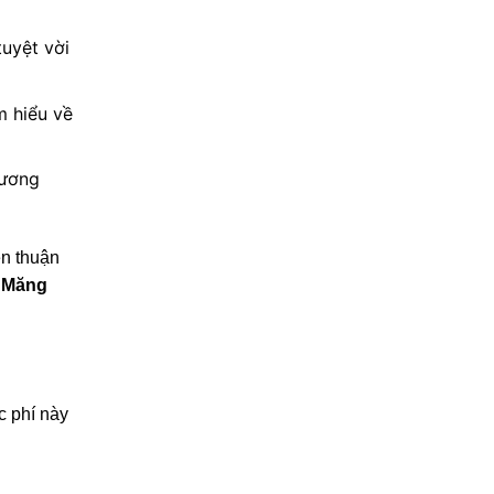
tuyệt vời
m hiểu về
hương
ện thuận
h Măng
c phí này