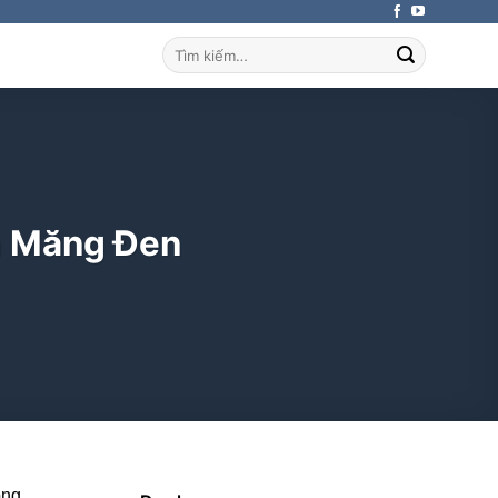
Tìm
kiếm:
h Măng Đen
ong