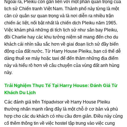
Ngoài ra, Pleiku còn gắn liền với một phần quan trọng của
lịch sử Chiến tranh Việt Nam. Thành phố này từng là một
căn cứ quân sự quan trọng và là nơi diễn ra nhiều trận
chiến ác liệt, nổi bật nhất là chiến dịch Pleiku năm 1965.
Việc khám phá những di tích lịch sử như sân bay Pleiku,
đồi Charlie hay các khu tưởng niệm sẽ mang đến cho du
khách cái nhìn sâu sắc hơn về giai đoạn lịch sử đầy biến
động của đất nước. Từ Harry House Pleiku, bạn có thể dễ
dàng thuê xe máy hoặc taxi để đến thăm những địa điểm
này và hiểu rõ hơn về câu chuyện của vùng đất anh hùng
này.
Trải Nghiệm Thực Tế Tại Harry House: Đánh Giá Từ
Khách Du Lịch
Các đánh giá trên Tripadvisor về Harry House Pleiku
thường nhấn mạnh rằng đây là một chỗ ở cơ bản và phù
hợp cho các du khách có nhu cầu đơn giản. Điều này củng
cố thêm thông tin về việc hostel tập trung vào việc cung