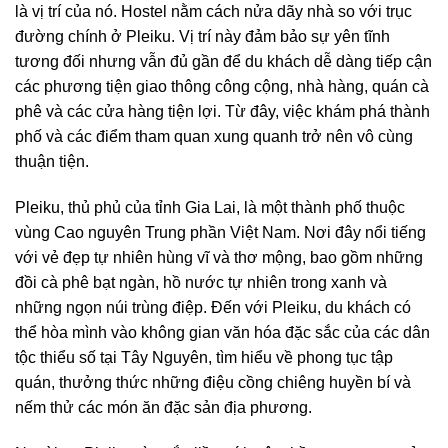
là vị trí của nó. Hostel nằm cách nửa dãy nhà so với trục
đường chính ở Pleiku. Vị trí này đảm bảo sự yên tĩnh
tương đối nhưng vẫn đủ gần để du khách dễ dàng tiếp cận
các phương tiện giao thông công cộng, nhà hàng, quán cà
phê và các cửa hàng tiện lợi. Từ đây, việc khám phá thành
phố và các điểm tham quan xung quanh trở nên vô cùng
thuận tiện.
Pleiku, thủ phủ của tỉnh Gia Lai, là một thành phố thuộc
vùng Cao nguyên Trung phần Việt Nam. Nơi đây nổi tiếng
với vẻ đẹp tự nhiên hùng vĩ và thơ mộng, bao gồm những
đồi cà phê bạt ngàn, hồ nước tự nhiên trong xanh và
những ngọn núi trùng điệp. Đến với Pleiku, du khách có
thể hòa mình vào không gian văn hóa đặc sắc của các dân
tộc thiểu số tại Tây Nguyên, tìm hiểu về phong tục tập
quán, thưởng thức những điệu cồng chiêng huyền bí và
nếm thử các món ăn đặc sản địa phương.