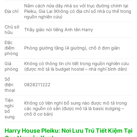
Nằm cách nửa dãy nhà so với trục đường chính tại
Địa chỉ
Pleiku, Gia Lai (Không có địa chỉ số nhà cụ thể trong
nguồn nghiên cứu)
Chủ sở
Thầy giáo nói tiếng Anh tên Harry
hữu
Đặc
điểm
Phòng giường tầng (4 giường), chỗ ở đơn giản
phòng
Giá
Không có thông tin chi tiết trong nguồn nghiên cứu
phòng
(được mô tả là budget hostel – nhà nghỉ bình dân)
Số
điện
0828211222
thoại
Tiện
Không có tiện nghi bổ sung nào được mô tả trong
nghi
các nguồn có sẵn (được mô tả là basic lodging –
bổ
chỗ ở cơ bản)
sung
Harry House Pleiku: Nơi Lưu Trú Tiết Kiệm Tại