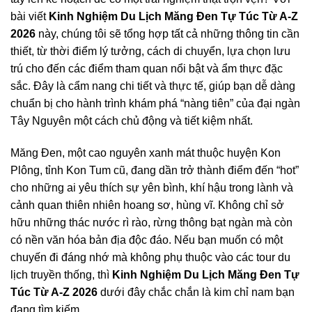
bài viết
Kinh Nghiệm Du Lịch Măng Đen Tự Túc Từ A-Z
2026
này, chúng tôi sẽ tổng hợp tất cả những thông tin cần
thiết, từ thời điểm lý tưởng, cách di chuyển, lựa chọn lưu
trú cho đến các điểm tham quan nổi bật và ẩm thực đặc
sắc. Đây là cẩm nang chi tiết và thực tế, giúp bạn dễ dàng
chuẩn bị cho hành trình khám phá “nàng tiên” của đại ngàn
Tây Nguyên một cách chủ động và tiết kiệm nhất.
Măng Đen, một cao nguyên xanh mát thuộc huyện Kon
Plông, tỉnh Kon Tum cũ, đang dần trở thành điểm đến “hot”
cho những ai yêu thích sự yên bình, khí hậu trong lành và
cảnh quan thiên nhiên hoang sơ, hùng vĩ. Không chỉ sở
hữu những thác nước rì rào, rừng thông bạt ngàn mà còn
có nền văn hóa bản địa độc đáo. Nếu bạn muốn có một
chuyến đi đáng nhớ mà không phụ thuộc vào các tour du
lịch truyền thống, thì
Kinh Nghiệm Du Lịch Măng Đen Tự
Túc Từ A-Z 2026
dưới đây chắc chắn là kim chỉ nam bạn
đang tìm kiếm.