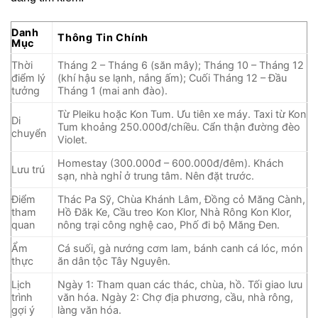
Danh
Thông Tin Chính
Mục
Thời
Tháng 2 – Tháng 6 (săn mây); Tháng 10 – Tháng 12
điểm lý
(khí hậu se lạnh, nắng ấm); Cuối Tháng 12 – Đầu
tưởng
Tháng 1 (mai anh đào).
Từ Pleiku hoặc Kon Tum. Ưu tiên xe máy. Taxi từ Kon
Di
Tum khoảng 250.000đ/chiều. Cẩn thận đường đèo
chuyển
Violet.
Homestay (300.000đ – 600.000đ/đêm). Khách
Lưu trú
sạn, nhà nghỉ ở trung tâm. Nên đặt trước.
Điểm
Thác Pa Sỹ, Chùa Khánh Lâm, Đồng cỏ Măng Cành,
tham
Hồ Đăk Ke, Cầu treo Kon Klor, Nhà Rông Kon Klor,
quan
nông trại công nghệ cao, Phố đi bộ Măng Đen.
Ẩm
Cá suối, gà nướng cơm lam, bánh canh cá lóc, món
thực
ăn dân tộc Tây Nguyên.
Lịch
Ngày 1: Tham quan các thác, chùa, hồ. Tối giao lưu
trình
văn hóa. Ngày 2: Chợ địa phương, cầu, nhà rông,
gợi ý
làng văn hóa.