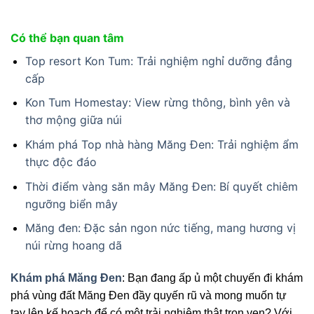
Có thể bạn quan tâm
Top resort Kon Tum: Trải nghiệm nghỉ dưỡng đẳng
cấp
Kon Tum Homestay: View rừng thông, bình yên và
thơ mộng giữa núi
Khám phá Top nhà hàng Măng Đen: Trải nghiệm ẩm
thực độc đáo
Thời điểm vàng săn mây Măng Đen: Bí quyết chiêm
ngưỡng biển mây
Măng đen: Đặc sản ngon nức tiếng, mang hương vị
núi rừng hoang dã
Khám phá Măng Đen
: Bạn đang ấp ủ một chuyến đi khám
phá vùng đất Măng Đen đầy quyến rũ và mong muốn tự
tay lên kế hoạch để có một trải nghiệm thật trọn vẹn? Với