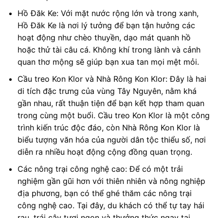
Hồ Đăk Ke: Với mặt nước rộng lớn và trong xanh,
Hồ Đăk Ke là nơi lý tưởng để bạn tận hưởng các
hoạt động như chèo thuyền, dạo mát quanh hồ
hoặc thử tài câu cá. Không khí trong lành và cảnh
quan thơ mộng sẽ giúp bạn xua tan mọi mệt mỏi.
Cầu treo Kon Klor và Nhà Rông Kon Klor: Đây là hai
di tích đặc trưng của vùng Tây Nguyên, nằm khá
gần nhau, rất thuận tiện để bạn kết hợp tham quan
trong cùng một buổi. Cầu treo Kon Klor là một công
trình kiến trúc độc đáo, còn Nhà Rông Kon Klor là
biểu tượng văn hóa của người dân tộc thiểu số, nơi
diễn ra nhiều hoạt động cộng đồng quan trọng.
Các nông trại công nghệ cao: Để có một trải
nghiệm gần gũi hơn với thiên nhiên và nông nghiệp
địa phương, bạn có thể ghé thăm các nông trại
công nghệ cao. Tại đây, du khách có thể tự tay hái
rau, trái cây tươi ngon và thưởng thức ngay tại