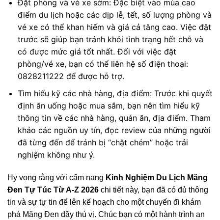
Đặt phòng và vé xe sớm: Đặc biệt vào mùa cao
điểm du lịch hoặc các dịp lễ, tết, số lượng phòng và
vé xe có thể khan hiếm và giá cả tăng cao. Việc đặt
trước sẽ giúp bạn tránh khỏi tình trạng hết chỗ và
có được mức giá tốt nhất. Đối với việc đặt
phòng/vé xe, bạn có thể liên hệ số điện thoại:
0828211222 để được hỗ trợ.
Tìm hiểu kỹ các nhà hàng, địa điểm: Trước khi quyết
định ăn uống hoặc mua sắm, bạn nên tìm hiểu kỹ
thông tin về các nhà hàng, quán ăn, địa điểm. Tham
khảo các nguồn uy tín, đọc review của những người
đã từng đến để tránh bị “chặt chém” hoặc trải
nghiệm không như ý.
Hy vọng rằng với cẩm nang
Kinh Nghiệm Du Lịch Măng
Đen Tự Túc Từ A-Z 2026
chi tiết này, bạn đã có đủ thông
tin và sự tự tin để lên kế hoạch cho một chuyến đi khám
phá Măng Đen đầy thú vị. Chúc bạn có một hành trình an