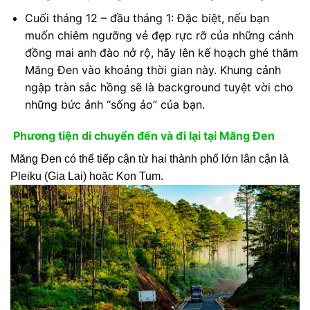
Cuối tháng 12 – đầu tháng 1: Đặc biệt, nếu bạn
muốn chiêm ngưỡng vẻ đẹp rực rỡ của những cánh
đồng mai anh đào nở rộ, hãy lên kế hoạch ghé thăm
Măng Đen vào khoảng thời gian này. Khung cảnh
ngập tràn sắc hồng sẽ là background tuyệt vời cho
những bức ảnh “sống ảo” của bạn.
Phương tiện di chuyển đến và đi lại tại Măng Đen
Măng Đen có thể tiếp cận từ hai thành phố lớn lân cận là
Pleiku (Gia Lai) hoặc Kon Tum.