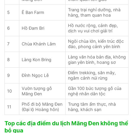
Trang trại nghỉ dưỡng, nhà
5
Ê Ban Farm
hàng, tham quan hoa
Hồ nước rộng, cảnh đẹp,
6
Hồ Đam Bri
dịch vụ vui chơi giải trí
Ngôi chùa lớn, kiến trúc độc
7
Chùa Khánh Lâm
đáo, phong cảnh yên bình
Làng văn hóa bản địa, không
8
Làng Kon Bring
gian yên bình, hoang sơ
Điểm trekking, săn mây,
9
Đỉnh Ngọc Lễ
ngắm cảnh núi rừng
Vườn tượng gỗ
Gần 100 bức tượng gỗ của
10
Măng Đen
nghệ nhân dân tộc
Phố đi bộ Măng Đen
Trung tâm ẩm thực, nhà
11
(Đại lộ Hoàng hôn)
hàng, khách sạn
Top các địa điểm du lịch Măng Đen không thể
bỏ qua