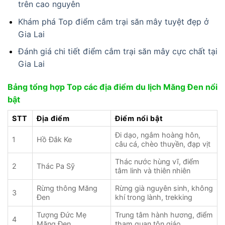
trên cao nguyên
Khám phá Top điểm cắm trại săn mây tuyệt đẹp ở
Gia Lai
Đánh giá chi tiết điểm cắm trại săn mây cực chất tại
Gia Lai
Bảng tổng hợp Top các địa điểm du lịch Măng Đen nổi
bật
STT
Địa điểm
Điểm nổi bật
Đi dạo, ngắm hoàng hôn,
1
Hồ Đắk Ke
câu cá, chèo thuyền, đạp vịt
Thác nước hùng vĩ, điểm
2
Thác Pa Sỹ
tâm linh và thiên nhiên
Rừng thông Măng
Rừng già nguyên sinh, không
3
Đen
khí trong lành, trekking
Tượng Đức Mẹ
Trung tâm hành hương, điểm
4
Măng Đen
tham quan tôn giáo