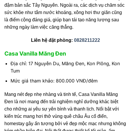
đậm bản sắc Tây Nguyên. Ngoài ra, các dịch vụ chăm sóc
sức khỏe như tắm nước khoáng, xông hơi thư giãn cũng
là điểm cộng đáng giá, giúp bạn tái tạo năng lượng sau
những ngày làm việc căng thẳng.
Liên hệ đặt phòng:
0828211222
Casa Vanilla Măng Đen
Địa chỉ: 17 Nguyễn Du, Măng Đen, Kon Plông, Kon
Tum
Mức giá tham khảo: 800.000 VNĐ/đêm
Mang nét đẹp nhẹ nhàng và tinh tế, Casa Vanilla Măng
Đen là nơi mang đến trải nghiệm nghỉ dưỡng khác biệt
cho những ai yêu sự yên bình và thanh lịch. Nổi bật với
kiến trúc mang hơi thở vùng quê châu Âu cổ điển,
homestay gây ấn tượng bởi vẻ đẹp mộc mạc nhưng không
kém phần hiện đại. Nội thất được thiết kế tối giản, ấm