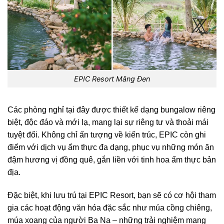
EPIC Resort Măng Đen
Các phòng nghỉ tại đây được thiết kế dạng bungalow riêng
biệt, độc đáo và mới lạ, mang lại sự riêng tư và thoải mái
tuyệt đối. Không chỉ ấn tượng về kiến trúc, EPIC còn ghi
điểm với dịch vụ ẩm thực đa dạng, phục vụ những món ăn
đậm hương vị đồng quê, gắn liền với tinh hoa ẩm thực bản
địa.
Đặc biệt, khi lưu trú tại EPIC Resort, bạn sẽ có cơ hội tham
gia các hoạt động văn hóa đặc sắc như múa cồng chiêng,
múa xoang của người Ba Na – những trải nghiệm mang