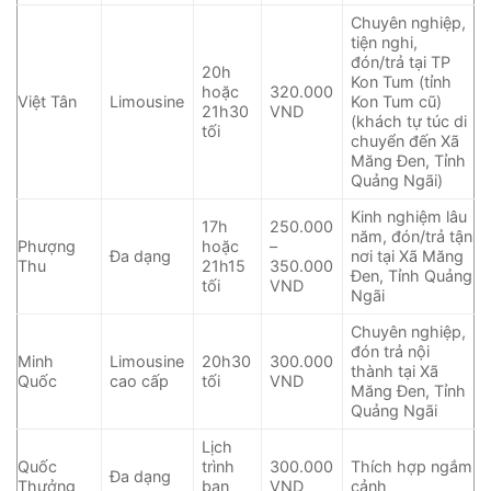
Chuyên nghiệp,
tiện nghi,
đón/trả tại TP
20h
Kon Tum (tỉnh
hoặc
320.000
Việt Tân
Limousine
Kon Tum cũ)
21h30
VND
(khách tự túc di
tối
chuyển đến Xã
Măng Đen, Tỉnh
Quảng Ngãi)
Kinh nghiệm lâu
17h
250.000
năm, đón/trả tận
Phượng
hoặc
–
Đa dạng
nơi tại Xã Măng
Thu
21h15
350.000
Đen, Tỉnh Quảng
tối
VND
Ngãi
Chuyên nghiệp,
đón trả nội
Minh
Limousine
20h30
300.000
thành tại Xã
Quốc
cao cấp
tối
VND
Măng Đen, Tỉnh
Quảng Ngãi
Lịch
Quốc
trình
300.000
Thích hợp ngắm
Đa dạng
Thưởng
ban
VND
cảnh