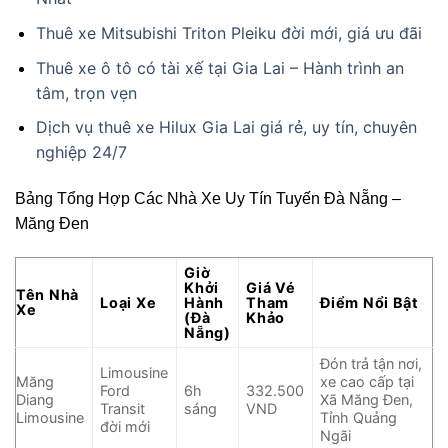
Thuê xe Mitsubishi Triton Pleiku đời mới, giá ưu đãi
Thuê xe ô tô có tài xế tại Gia Lai – Hành trình an
tâm, trọn vẹn
Dịch vụ thuê xe Hilux Gia Lai giá rẻ, uy tín, chuyên
nghiệp 24/7
Bảng Tổng Hợp Các Nhà Xe Uy Tín Tuyến Đà Nẵng –
Măng Đen
Giờ
Khởi
Giá Vé
Tên Nhà
Loại Xe
Hành
Tham
Điểm Nổi Bật
Xe
(Đà
Khảo
Nẵng)
Đón trả tận nơi,
Limousine
Măng
xe cao cấp tại
Ford
6h
332.500
Diang
Xã Măng Đen,
Transit
sáng
VND
Limousine
Tỉnh Quảng
đời mới
Ngãi