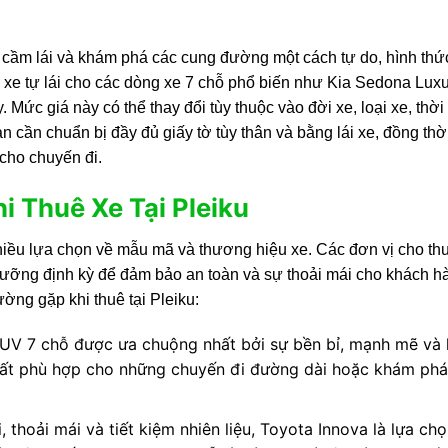
 cầm lái và khám phá các cung đường một cách tự do, hình thứ
uê xe tự lái cho các dòng xe 7 chỗ phổ biến như Kia Sedona Lux
ức giá này có thể thay đổi tùy thuộc vào đời xe, loại xe, thời
ạn cần chuẩn bị đầy đủ giấy tờ tùy thân và bằng lái xe, đồng thờ
 cho chuyến đi.
i Thuê Xe Tại Pleiku
 nhiều lựa chọn về mẫu mã và thương hiệu xe. Các đơn vị cho th
ỡng định kỳ để đảm bảo an toàn và sự thoải mái cho khách h
ờng gặp khi thuê tại Pleiku:
SUV 7 chỗ được ưa chuộng nhất bởi sự bền bỉ, mạnh mẽ và
, rất phù hợp cho những chuyến đi đường dài hoặc khám ph
 thoải mái và tiết kiệm nhiên liệu, Toyota Innova là lựa chọ