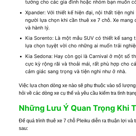
tưởng cho các gia đình hoặc nhóm bạn muốn có m
Xpander: Với thiết kế hiện đại, nội thất tiện ng
người lựa chọn khi cần thuê xe 7 chỗ. Xe mang 
và hành lý.
Kia Sorento: Là một mẫu SUV có thiết kế sang tr
lựa chọn tuyệt vời cho những ai muốn trải nghiệm
Kia Sedona: Hay còn gọi là Carnival ở một số t
cực kỳ rộng rãi và thoải mái, rất phù hợp cho c
cảm giác sang trọng và tiện nghi như ở nhà.
Việc lựa chọn dòng xe nào sẽ phụ thuộc vào số lượng
hỏi về các dòng xe cụ thể và yêu cầu kiểm tra tình trạn
Những Lưu Ý Quan Trọng Khi T
Để quá trình thuê xe 7 chỗ Pleiku diễn ra thuận lợi và
sau: