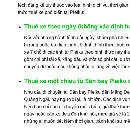
lệch đáng kể tùy thuộc vào loại hình dịch vụ, thời gi
thức thuê xe phổ biến tại Pleiku:
Thuê xe theo ngày (không xác định h
Đối với những hành trình dài ngày, khám phá nhiều
bị ràng buộc bởi lịch trình cố định, hình thức thuê
xe 7 chỗ đi các tỉnh từ Pleiku theo hình thức nà
gồm chi phí tài xế, xăng dầu và một số phí cầu đườ
chuyến đi thoải mái, không phải lo lắng về việc lái 
Thuê xe một chiều từ Sân bay Pleiku 
Nhu cầu di chuyển từ Sân bay Pleiku đến Măng Đe
Quảng Ngãi, hay ngược lại, là rất lớn. Các dịch vụ
Nếu bạn chỉ cần di chuyển một chiều, giá thuê thư
ngày hoặc cần xe đưa đón khứ hồi, mức giá sẽ là 2
những ai muốn tiết kiệm thời gian, tránh khỏi sự mệ