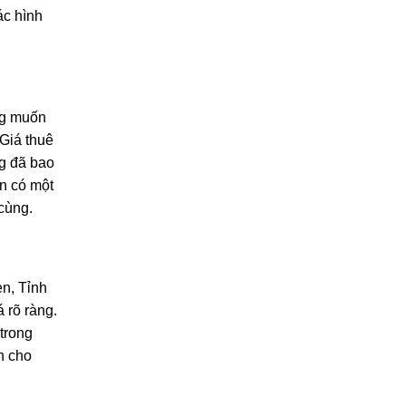
ác hình
ng muốn
 Giá thuê
g đã bao
ốn có một
 cùng.
n, Tỉnh
 rõ ràng.
trong
n cho