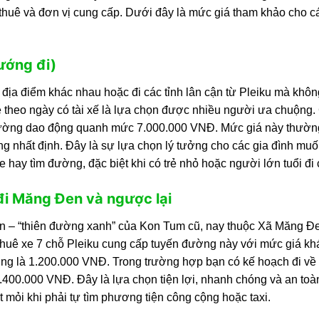
an thuê và đơn vị cung cấp. Dưới đây là mức giá tham khảo cho c
ướng đi)
 địa điểm khác nhau hoặc đi các tỉnh lân cận từ Pleiku mà khô
 xe theo ngày có tài xế là lựa chọn được nhiều người ưa chuộng.
y thường dao động quanh mức 7.000.000 VNĐ. Mức giá này thườn
ng nhất định. Đây là sự lựa chọn lý tưởng cho các gia đình mu
xe hay tìm đường, đặc biệt khi có trẻ nhỏ hoặc người lớn tuổi đi
đi Măng Đen và ngược lại
n – “thiên đường xanh” của Kon Tum cũ, nay thuộc Xã Măng Đe
 thuê xe 7 chỗ Pleiku cung cấp tuyến đường này với mức giá khá
ờng là 1.200.000 VNĐ. Trong trường hợp bạn có kế hoạch đi về 
.400.000 VNĐ. Đây là lựa chọn tiện lợi, nhanh chóng và an toà
t mỏi khi phải tự tìm phương tiện công cộng hoặc taxi.