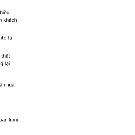
nhiều
nh khách
nto là
 thất
g lại
ần ngại
quan trọng