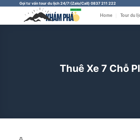
Chuyển
Gọi tư vấn tour du lịch 24/7:
(Zalo/Call) 0837 211 222
đến
Home
Tour du l
nội
dung
Thuê Xe 7 Chỗ Pl
{}