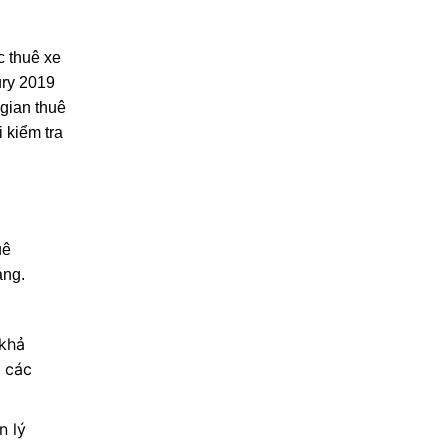
c thuê xe
ury 2019
 gian thuê
i kiểm tra
uê
àng.
 khả
á các
n lý