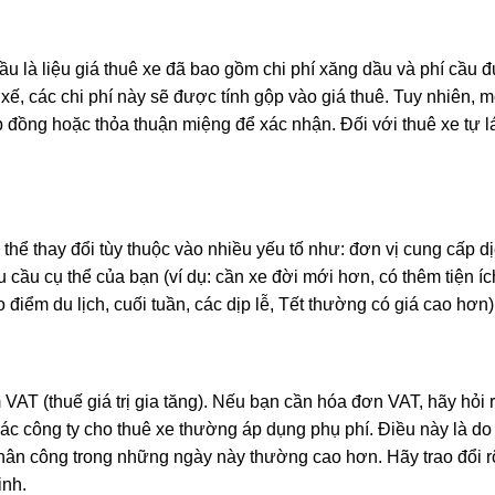
ầu là liệu giá thuê xe đã bao gồm chi phí xăng dầu và phí cầu
xế, các chi phí này sẽ được tính gộp vào giá thuê. Tuy nhiên, m
p đồng hoặc thỏa thuận miệng để xác nhận. Đối với thuê xe tự lá
thể thay đổi tùy thuộc vào nhiều yếu tố như: đơn vị cung cấp d
u cầu cụ thể của bạn (ví dụ: cần xe đời mới hơn, có thêm tiện í
o điểm du lịch, cuối tuần, các dịp lễ, Tết thường có giá cao hơn)
VAT (thuế giá trị gia tăng). Nếu bạn cần hóa đơn VAT, hãy hỏi 
, các công ty cho thuê xe thường áp dụng phụ phí. Điều này là d
hân công trong những ngày này thường cao hơn. Hãy trao đổi r
inh.