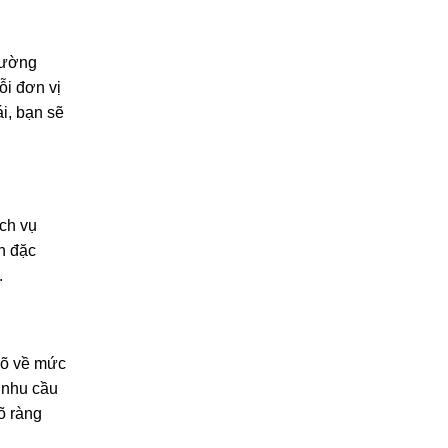
 đường
ỗi đơn vị
i, bạn sẽ
ịch vụ
ch đặc
.
rõ về mức
o nhu cầu
õ ràng