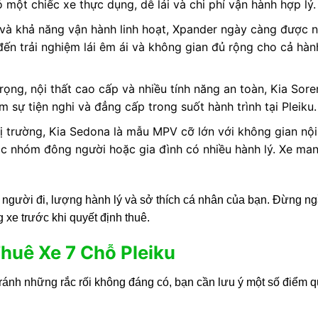
ột chiếc xe thực dụng, dễ lái và chi phí vận hành hợp lý.
hi và khả năng vận hành linh hoạt, Xpander ngày càng được 
đến trải nghiệm lái êm ái và không gian đủ rộng cho cả hà
ọng, nội thất cao cấp và nhiều tính năng an toàn, Kia Sore
 sự tiện nghi và đẳng cấp trong suốt hành trình tại Pleiku.
hị trường, Kia Sedona là mẫu MPV cỡ lớn với không gian nội
ác nhóm đông người hoặc gia đình có nhiều hành lý. Xe man
 người đi, lượng hành lý và sở thích cá nhân của bạn. Đừng ng
g xe trước khi quyết định thuê.
huê Xe 7 Chỗ Pleiku
 tránh những rắc rối không đáng có, bạn cần lưu ý một số điểm 