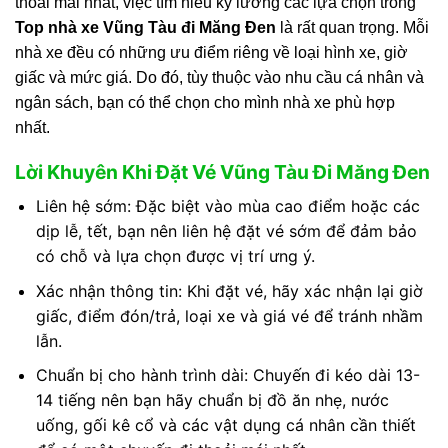
thoải mái nhất, việc tìm hiểu kỹ lưỡng các lựa chọn trong
Top nhà xe Vũng Tàu đi Măng Đen
là rất quan trọng. Mỗi
nhà xe đều có những ưu điểm riêng về loại hình xe, giờ
giấc và mức giá. Do đó, tùy thuộc vào nhu cầu cá nhân và
ngân sách, bạn có thể chọn cho mình nhà xe phù hợp
nhất.
Lời Khuyên Khi Đặt Vé Vũng Tàu Đi Măng Đen
Liên hệ sớm: Đặc biệt vào mùa cao điểm hoặc các
dịp lễ, tết, bạn nên liên hệ đặt vé sớm để đảm bảo
có chỗ và lựa chọn được vị trí ưng ý.
Xác nhận thông tin: Khi đặt vé, hãy xác nhận lại giờ
giấc, điểm đón/trả, loại xe và giá vé để tránh nhầm
lẫn.
Chuẩn bị cho hành trình dài: Chuyến đi kéo dài 13-
14 tiếng nên bạn hãy chuẩn bị đồ ăn nhẹ, nước
uống, gối kê cổ và các vật dụng cá nhân cần thiết