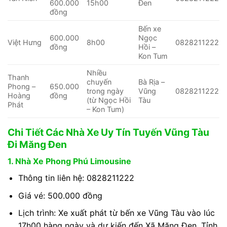
600.000
15h00
Đen
đồng
Bến xe
600.000
Ngọc
Việt Hưng
8h00
0828211222
đồng
Hồi –
Kon Tum
Nhiều
Thanh
chuyến
Bà Rịa –
Phong –
650.000
trong ngày
Vũng
0828211222
Hoàng
đồng
(từ Ngọc Hồi
Tàu
Phát
– Kon Tum)
Chi Tiết Các Nhà Xe Uy Tín Tuyến Vũng Tàu
Đi Măng Đen
1. Nhà Xe Phong Phú Limousine
Thông tin liên hệ: 0828211222
Giá vé: 500.000 đồng
Lịch trình: Xe xuất phát từ bến xe Vũng Tàu vào lúc
17h00 hàng ngày và dự kiến đến Xã Măng Đen, Tỉnh