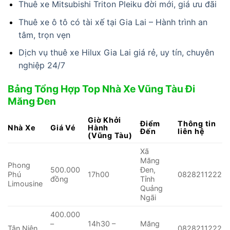
Thuê xe Mitsubishi Triton Pleiku đời mới, giá ưu đãi
Thuê xe ô tô có tài xế tại Gia Lai – Hành trình an
tâm, trọn vẹn
Dịch vụ thuê xe Hilux Gia Lai giá rẻ, uy tín, chuyên
nghiệp 24/7
Bảng Tổng Hợp Top Nhà Xe Vũng Tàu Đi
Măng Đen
Giờ Khởi
Điểm
Thông tin
Nhà Xe
Giá Vé
Hành
Đến
liên hệ
(Vũng Tàu)
Xã
Măng
Phong
500.000
Đen,
Phú
17h00
0828211222
đồng
Tỉnh
Limousine
Quảng
Ngãi
400.000
–
14h30 –
Măng
Tân Niên
0828211222