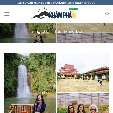
Chuyển
Gọi tư vấn tour du lịch 24/7:
(Zalo/Call) 0837 211 222
đến
nội
dung
Trang chủ
/
Tour Măng Đen