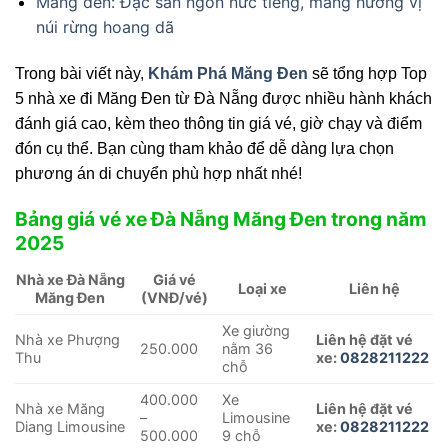
Măng đen: Đặc sản ngon nức tiếng, mang hương vị
núi rừng hoang dã
Trong bài viết này,
Khám Phá Măng Đen
sẽ tổng hợp Top
5 nhà xe đi Măng Đen từ Đà Nẵng được nhiều hành khách
đánh giá cao, kèm theo thông tin giá vé, giờ chạy và điểm
đón cụ thể. Bạn cùng tham khảo để dễ dàng lựa chọn
phương án di chuyển phù hợp nhất nhé!
Bảng giá vé xe Đà Nẵng Măng Đen trong năm
2025
Nhà xe Đà Nẵng
Giá vé
Loại xe
Liên hệ
Măng Đen
(VNĐ/vé)
Xe giường
Nhà xe Phượng
Liên hệ đặt vé
250.000
nằm 36
Thu
xe:
0828211222
chỗ
400.000
Xe
Nhà xe Măng
Liên hệ đặt vé
–
Limousine
Diang Limousine
xe:
0828211222
500.000
9 chỗ