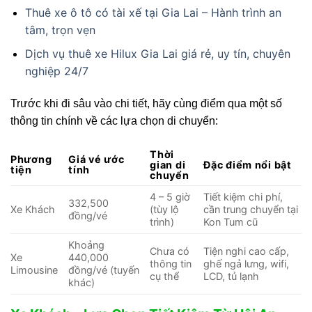
Thuê xe ô tô có tài xế tại Gia Lai – Hành trình an
tâm, trọn vẹn
Dịch vụ thuê xe Hilux Gia Lai giá rẻ, uy tín, chuyên
nghiệp 24/7
Trước khi đi sâu vào chi tiết, hãy cùng điểm qua một số
thông tin chính về các lựa chọn di chuyển:
Thời
Phương
Giá vé ước
gian di
Đặc điểm nổi bật
tiện
tính
chuyển
4 – 5 giờ
Tiết kiệm chi phí,
332,500
Xe Khách
(tùy lộ
cần trung chuyển tại
đồng/vé
trình)
Kon Tum cũ
Khoảng
Chưa có
Tiện nghi cao cấp,
Xe
440,000
thông tin
ghế ngả lưng, wifi,
Limousine
đồng/vé (tuyến
cụ thể
LCD, tủ lạnh
khác)