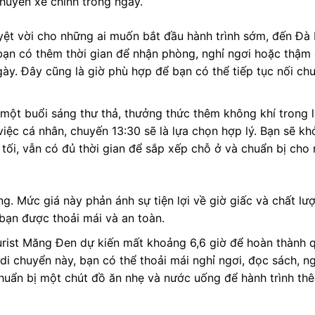
huyến xe chính trong ngày.
yệt vời cho những ai muốn bắt đầu hành trình sớm, đến Đà
bạn có thêm thời gian để nhận phòng, nghỉ ngơi hoặc thậm 
y. Đây cũng là giờ phù hợp để bạn có thể tiếp tục nối ch
một buổi sáng thư thả, thưởng thức thêm không khí trong 
ệc cá nhân, chuyến 13:30 sẽ là lựa chọn hợp lý. Bạn sẽ kh
tối, vẫn có đủ thời gian để sắp xếp chỗ ở và chuẩn bị cho
g. Mức giá này phản ánh sự tiện lợi về giờ giấc và chất lư
bạn được thoải mái và an toàn.
ourist Măng Đen dự kiến mất khoảng 6,6 giờ để hoàn thành 
i chuyển này, bạn có thể thoải mái nghỉ ngơi, đọc sách, n
uẩn bị một chút đồ ăn nhẹ và nước uống để hành trình th