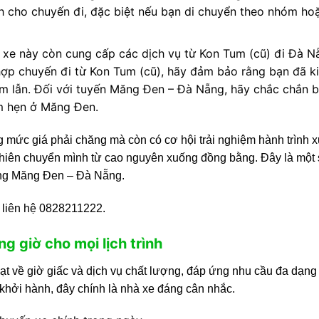
h cho chuyến đi, đặc biệt nếu bạn di chuyển theo nhóm ho
hà xe này còn cung cấp các dịch vụ từ Kon Tum (cũ) đi Đà N
hợp chuyến đi từ Kon Tum (cũ), hãy đảm bảo rằng bạn đã k
hầm lẫn. Đối với tuyến Măng Đen – Đà Nẵng, hãy chắc chắn 
m hẹn ở Măng Đen.
ức giá phải chăng mà còn có cơ hội trải nghiệm hành trình 
iên chuyển mình từ cao nguyên xuống đồng bằng. Đây là một 
ường Măng Đen – Đà Nẵng.
ng liên hệ 0828211222.
g giờ cho mọi lịch trình
ạt về giờ giấc và dịch vụ chất lượng, đáp ứng nhu cầu đa dạng
khởi hành, đây chính là nhà xe đáng cân nhắc.