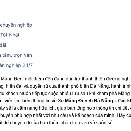
, chuyên nghiệp
 Tốt Nhất
đãi
n tâm, trọn vẹn
yên nghiệp 24/7
a Măng Đen, một điểm đến đang dần trở thành thiên đường ngh
, hiện đại và quyến rũ của thành phố biển Đà Nẵng, hành trìn
 du khách muốn tiếp tục cuộc phiêu lưu sau khi khám phá Măng
, việc tìm kiếm thông tin về
Xe Măng Đen đi Đà Nẵng – Giờ k
này sẽ là cẩm nang hữu ích, giúp bạn tổng hợp thông tin chi tiết
 di chuyển phù hợp nhất với nhu cầu và kế hoạch của mình. Hãy c
t để chuyến đi của bạn thêm phần trọn vẹn và suôn sẻ.