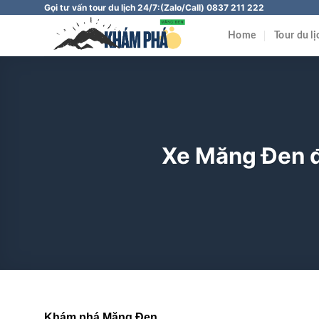
Chuyển
Gọi tư vấn tour du lịch 24/7:
(Zalo/Call) 0837 211 222
đến
Home
Tour du l
nội
dung
Xe Măng Đen đi
Khám phá Măng Đen