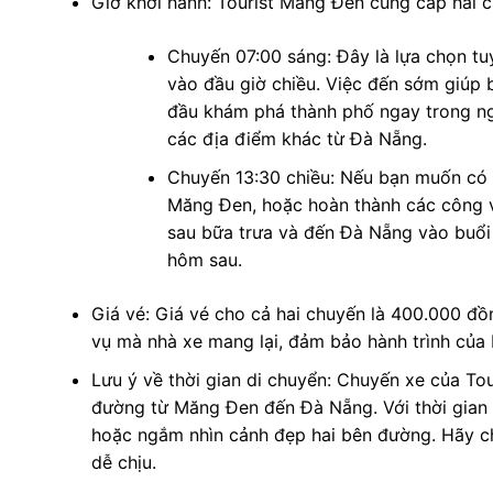
Giờ khởi hành: Tourist Măng Đen cung cấp hai c
Chuyến 07:00 sáng: Đây là lựa chọn tu
vào đầu giờ chiều. Việc đến sớm giúp 
đầu khám phá thành phố ngay trong ngà
các địa điểm khác từ Đà Nẵng.
Chuyến 13:30 chiều: Nếu bạn muốn có 
Măng Đen, hoặc hoàn thành các công vi
sau bữa trưa và đến Đà Nẵng vào buổi 
hôm sau.
Giá vé: Giá vé cho cả hai chuyến là 400.000 đồn
vụ mà nhà xe mang lại, đảm bảo hành trình của 
Lưu ý về thời gian di chuyển: Chuyến xe của T
đường từ Măng Đen đến Đà Nẵng. Với thời gian d
hoặc ngắm nhìn cảnh đẹp hai bên đường. Hãy ch
dễ chịu.