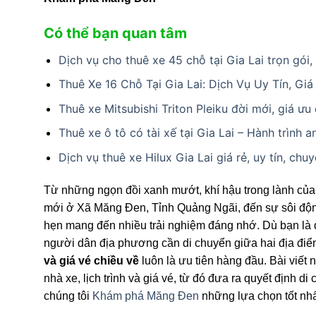
Có thể bạn quan tâm
Dịch vụ cho thuê xe 45 chỗ tại Gia Lai trọn gói
Thuê Xe 16 Chỗ Tại Gia Lai: Dịch Vụ Uy Tín, Giá
Thuê xe Mitsubishi Triton Pleiku đời mới, giá ưu 
Thuê xe ô tô có tài xế tại Gia Lai – Hành trình a
Dịch vụ thuê xe Hilux Gia Lai giá rẻ, uy tín, chu
Từ những ngọn đồi xanh mướt, khí hậu trong lành củ
mới ở Xã Măng Đen, Tỉnh Quảng Ngãi, đến sự sôi động
hẹn mang đến nhiều trải nghiệm đáng nhớ. Dù bạn là
người dân địa phương cần di chuyển giữa hai địa điểm
và giá vé chiều về
luôn là ưu tiên hàng đầu. Bài viết 
nhà xe, lịch trình và giá vé, từ đó đưa ra quyết định
chúng tôi
Khám phá Măng Đen
những lựa chọn tốt nhấ