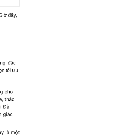
Giờ đây,
ng, đặc
ọn tối ưu
ng cho
, thác
i Đà
m giác
ây là một