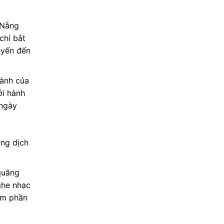
 Nẵng
chí bắt
uyến đến
lành của
ởi hành
 ngày
ợng dịch
quãng
ghe nhạc
êm phần