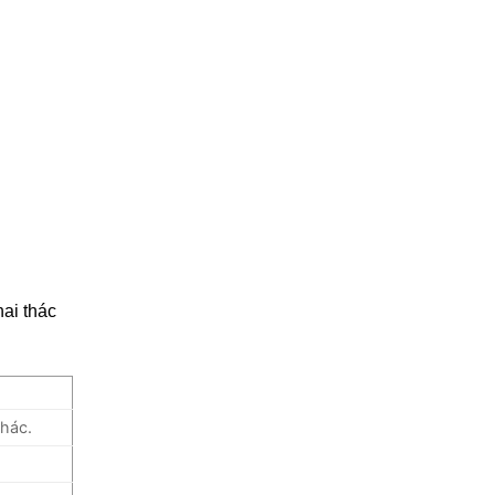
ai thác
khác.