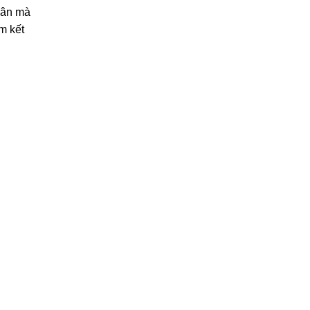
nhân mà
m kết