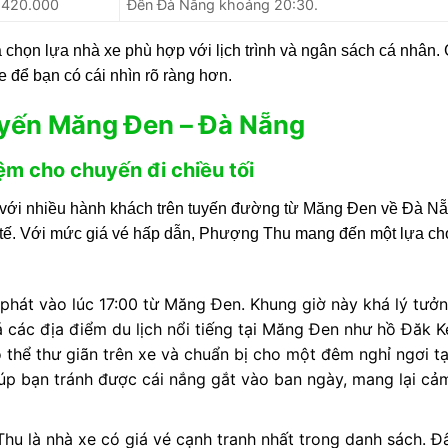
420.000
Đến Đà Nẵng khoảng 20:30.
 chọn lựa nhà xe phù hợp với lịch trình và ngân sách cá nhân. 
xe để bạn có cái nhìn rõ ràng hơn.
tuyến Măng Đen – Đà Nẵng
ệm cho chuyến đi chiều tối
 với nhiều hành khách trên tuyến đường từ Măng Đen về Đà Nẵ
nh tế. Với mức giá vé hấp dẫn, Phượng Thu mang đến một lựa ch
phát vào lúc 17:00 từ Măng Đen. Khung giờ này khá lý tưở
các địa điểm du lịch nổi tiếng tại Măng Đen như hồ Đăk Ke
 thể thư giãn trên xe và chuẩn bị cho một đêm nghỉ ngơi tạ
iúp bạn tránh được cái nắng gắt vào ban ngày, mang lại cả
hu là nhà xe có giá vé cạnh tranh nhất trong danh sách. Đ