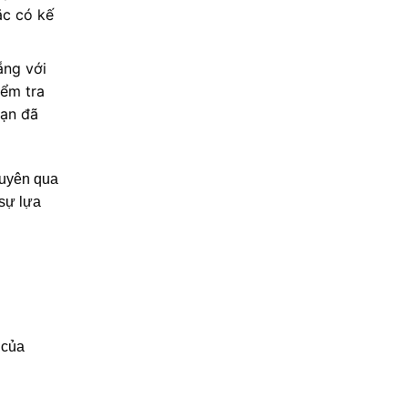
ặc có kế
ẵng với
iểm tra
bạn đã
xuyên qua
sự lựa
 của