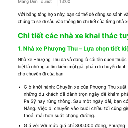
Măng Đen Tourist
13:00
Với bảng tổng hợp này, bạn có thể dễ dàng so sánh và
chúng ta sẽ đi sâu vào thông tin chi tiết của từng nhà 
Chi tiết các nhà xe khai thác 
1. Nhà xe Phượng Thu – Lựa chọn tiết ki
Nhà xe Phượng Thu đã và đang là cái tên quen thuộc
biệt là những ai tìm kiếm một giải pháp di chuyển ki
cho chuyến đi của bạn.
Giờ khởi hành: Chuyến xe của Phượng Thu xuất 
những du khách đã dành trọn ngày để khám phá 
Pa Sỹ hay rừng thông. Sau một ngày dài, bạn có
Nẵng. Việc di chuyển vào buổi chiều tối cũng g
thoải mái hơn suốt chặng đường.
Giá vé: Với mức giá chỉ 300.000 đồng, Phượng T